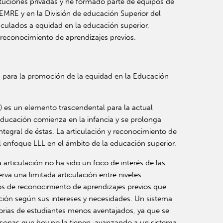
tuciones privadas y he formado parte de equipos de
DEMRE y en la División de educación Superior del
ulados a equidad en la educación superior,
y reconocimiento de aprendizajes previos.
os para la promoción de la equidad en la Educación
L) es un elemento trascendental para la actual
ducación comienza en la infancia y se prolonga
ntegral de éstas. La articulación y reconocimiento de
l enfoque LLL en el ámbito de la educación superior.
 articulación no ha sido un foco de interés de las
rva una limitada articulación entre niveles
sos de reconocimiento de aprendizajes previos que
mación según sus intereses y necesidades. Un sistema
ctorias de estudiantes menos aventajados, ya que se
ersonas que hoy no la tienen, avanzando a un sistema