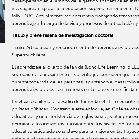
desempeñado en el ámbito de la gestión académica en insti
investigación ligados a la educación superior chilena en el 
MINEDUC. Actualmente me encuentro trabajando temas vinc
aprendizaje a lo largo de la vida y procesos de articulación 
Título y breve reseña de investigación doctoral:
Título: Articulación y reconocimiento de aprendizajes previ
Superior chilena
El aprendizaje a lo largo de la vida (Long Life Learning o LL
sociedad del conocimiento. Este enfoque considera que la e
durante toda vida de las personas, apuntando al desarrollo i
aprendizajes previos son maneras en las que se manifiesta e
En el caso chileno, el desafío de fomentar el LLL mediante la
políticas públicas. Contrario a este enfoque, en Chile se obse
educativos y una inexistencia de reglas para ejecutar proce
permitan a los individuos transitar entre los niveles de for
educativo articulado sería clave para la mejora en las traye
entregaría la posibilidad de acceso y titulación a muchas p